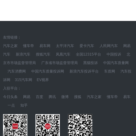
友情链接：
汽车之家
懂车帝
易车网
太平洋汽车
爱卡汽车
人民网汽车
网易
汽车
新浪汽车
搜狐汽车
凤凰汽车
全国12315平台
中国投诉
北
京市市场监督管理局
广东省市场监督管理局
黑猫投诉
中国汽车质量网
汽车消费网
中国汽车质量投诉网
新浪汽车投诉平台
车质网
汽车投
诉网
315汽车网
EV视界
入驻平台：
今日头条
网易
百度
腾讯
微博
搜狐
汽车之家
懂车帝
易车
一点
知乎