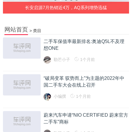
5万起
长安启源7月热销近4万，AQ系列增势迅猛
网站首页
>
类目
二手车保值率最新排名:奥迪Q5L不及理
想ONE
勒芒小子
1个月前
“破局变革 驭势而上”为主题的2022年中
国二手车大会在线上召开
小编撰
1个月前
蔚来汽车申请“NIO CERTIFIED 蔚来官方
二手车”商标