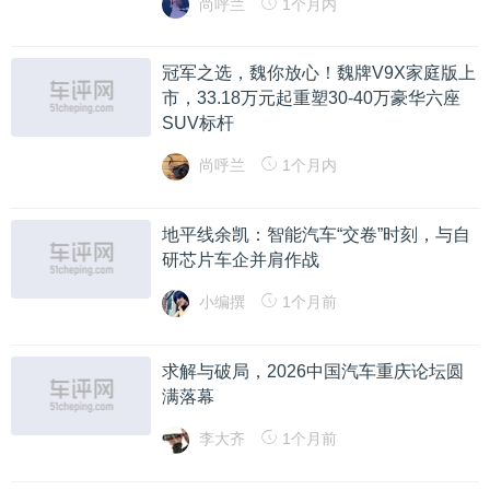
尚呼兰
1个月内
冠军之选，魏你放心！魏牌V9X家庭版上
市，33.18万元起重塑30-40万豪华六座
SUV标杆
尚呼兰
1个月内
地平线余凯：智能汽车“交卷”时刻，与自
研芯片车企并肩作战
小编撰
1个月前
求解与破局，2026中国汽车重庆论坛圆
满落幕
李大齐
1个月前