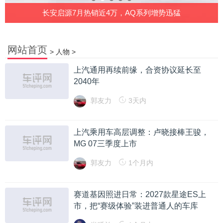
长安启源7月热销近4万，AQ系列增势迅猛
网站首页
>
人物
>
上汽通用再续前缘，合资协议延长至
2040年
郭友力
3天内
上汽乘用车高层调整：卢晓接棒王骏，
MG 07三季度上市
郭友力
1个月内
赛道基因照进日常：2027款星途ES上
市，把“赛级体验”装进普通人的车库