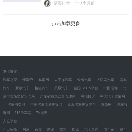
慕容排骨
1个月前
点击加载更多
友情链接：
汽车之家
懂车帝
易车网
太平洋汽车
爱卡汽车
人民网汽车
网易
汽车
新浪汽车
搜狐汽车
凤凰汽车
全国12315平台
中国投诉
北
京市市场监督管理局
广东省市场监督管理局
黑猫投诉
中国汽车质量网
汽车消费网
中国汽车质量投诉网
新浪汽车投诉平台
车质网
汽车投
诉网
315汽车网
EV视界
入驻平台：
今日头条
网易
百度
腾讯
微博
搜狐
汽车之家
懂车帝
易车