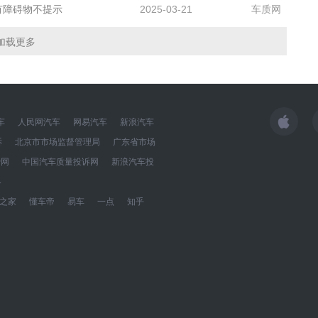
有障碍物不提示
2025-03-21
车质网
加载更多
车
人民网汽车
网易汽车
新浪汽车
诉
北京市市场监督管理局
广东省市场
费网
中国汽车质量投诉网
新浪汽车投
界
之家
懂车帝
易车
一点
知乎