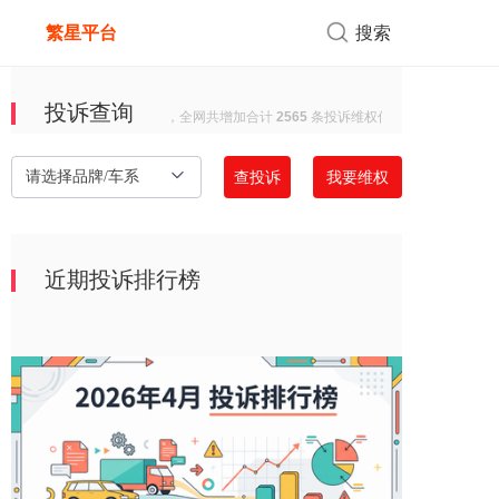
繁星平台
搜索
投诉查询
过去30天，全网共增加合计
2565
条投诉维权信息，共涉及
1056
个
查投诉
我要维权
请选择品牌/车系
近期投诉排行榜