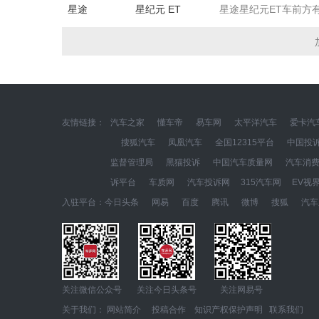
星途
星纪元 ET
星途星纪元ET车前方
友情链接：
汽车之家
懂车帝
易车网
太平洋汽车
爱卡汽
搜狐汽车
凤凰汽车
全国12315平台
中国投
监督管理局
黑猫投诉
中国汽车质量网
汽车消
诉平台
车质网
汽车投诉网
315汽车网
EV视
入驻平台：
今日头条
网易
百度
腾讯
微博
搜狐
汽车
关注微信公众号 关注今日头条号 关注网易号
关于我们：
网站简介
投稿合作
知识产权保护声明
联系我们