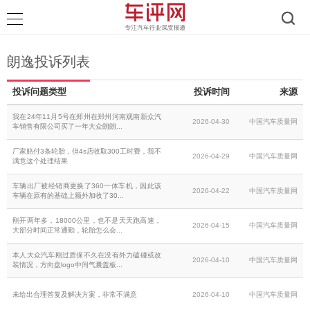
朗逸投诉列表
投诉问题类型
投诉时间
来源
我在24年11月5号在郑州在郑州河南观南新众汽
2026-04-30
中国汽车质量网
车销售有限公司买了一年大众朗朗...
厂家赔付3条轮胎，但4s店收取300工时费，我不
2026-04-29
中国汽车质量网
满意这个处理结果
车辆出厂被经销商更换了360一体车机，因此该
2026-04-22
中国汽车质量网
车辆在原有的基础上额外加收了30...
刚开两年多，18000公里，也不是天天跑高速，
2026-04-15
中国汽车质量网
大部分时间正常通勤，轮胎怎么会...
本人大众汽车刚过质保不久在没有外力磕碰或改
2026-04-10
中国汽车质量网
装情况，方向盘logo中间气囊盖板...
未给出合理答复及解决方案，非常不满意
2026-04-10
中国汽车质量网