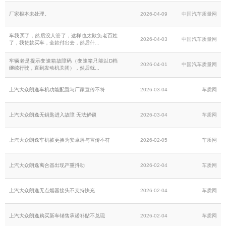
厂家根本未处理。
2026-04-09
中国汽车质量网
车我买了，然后没人管了，这样也太欺负老百姓
2026-04-03
中国汽车质量网
了，我贷款买车，全款付出去，然后什...
车辆老是提示变速箱故障码（变速箱只能以D档
2026-04-01
中国汽车质量网
继续行驶，直到发动机关闭），然后就...
上汽大众朗逸车机功能配置与厂家宣传不符
2026-03-04
车质网
上汽大众朗逸无钥匙进入故障 无法解锁
2026-03-04
车质网
上汽大众朗逸车机被更换为安卓屏与宣传不符
2026-02-05
车质网
上汽大众朗逸离合器出现严重抖动
2026-02-04
车质网
上汽大众朗逸无点烟器接头不支持快充
2026-02-04
车质网
上汽大众朗逸购买新车销售承诺补贴不兑现
2026-02-04
车质网