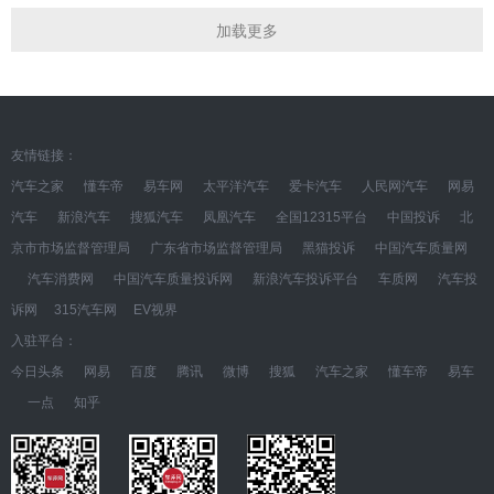
加载更多
友情链接：
汽车之家
懂车帝
易车网
太平洋汽车
爱卡汽车
人民网汽车
网易
汽车
新浪汽车
搜狐汽车
凤凰汽车
全国12315平台
中国投诉
北
京市市场监督管理局
广东省市场监督管理局
黑猫投诉
中国汽车质量网
汽车消费网
中国汽车质量投诉网
新浪汽车投诉平台
车质网
汽车投
诉网
315汽车网
EV视界
入驻平台：
今日头条
网易
百度
腾讯
微博
搜狐
汽车之家
懂车帝
易车
一点
知乎