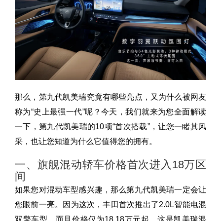
那么，第九代凯美瑞究竟有哪些亮点，又为什么被网友
称为“史上最强一代”呢？今天，我们就来为您全面解读
一下，第九代凯美瑞的10项“首次搭载”，让您一睹其风
采，也让您知道为什么它值得您的拥有。
一、旗舰混动轿车价格首次进入18万区
间
如果您对混动车型感兴趣，那么第九代凯美瑞一定会让
您眼前一亮。因为这次，丰田首次推出了2.0L智能电混
双擎车型，而且价格仅为18.18万元起，这是凯美瑞混