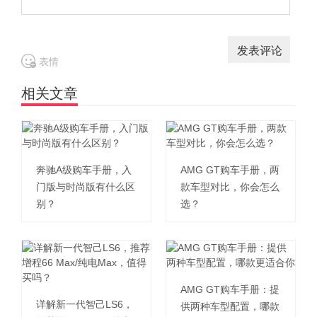
表情
相关文章
奔驰A级购车手册，入
AMG GT购车手册，两
门版与时尚版有什么区
款车型对比，你会怎么
别？
选？
AMG GT购车手册：提
详解新一代智己LS6，
供两种车型配置，哪款