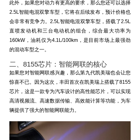
此外，如果您对动力有更高的要求，那么您还可以选择
2.5L智能电混双擎车型，它将在后续发布，预计价格也
会非常有竞争力。2.5L智能电混双擎车型，搭载了2.5L
直喷发动机和三台电动机的组合，综合最大功率为
160kW，油耗仅为4.1L/100km，是目前市场上最强劲
的混动车型之一。
二、8155芯片：智能网联的核心
如果您对智能网联感兴趣，那么第九代凯美瑞也会让您
惊喜不已。因为这次，丰田首次在凯美瑞上搭载了8155
芯片，这是一款专为汽车设计的高性能芯片，可以实现
高清视频流、高速数据传输、高效能计算等功能，为车
辆提供了强大的智能网联能力。