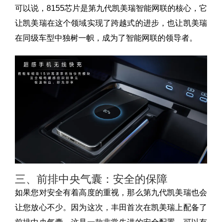
可以说，8155芯片是第九代凯美瑞智能网联的核心，它
让凯美瑞在这个领域实现了跨越式的进步，也让凯美瑞
在同级车型中独树一帜，成为了智能网联的领导者。
三、前排中央气囊：安全的保障
如果您对安全有着高度的重视，那么第九代凯美瑞也会
让您放心不少。因为这次，丰田首次在凯美瑞上配备了