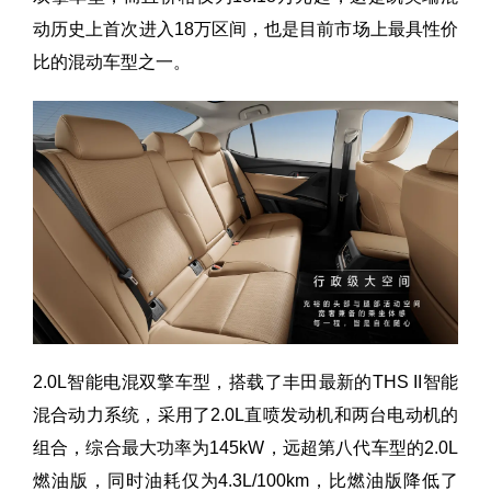
动历史上首次进入18万区间，也是目前市场上最具性价
比的混动车型之一。
2.0L智能电混双擎车型，搭载了丰田最新的THS II智能
混合动力系统，采用了2.0L直喷发动机和两台电动机的
组合，综合最大功率为145kW，远超第八代车型的2.0L
燃油版，同时油耗仅为4.3L/100km，比燃油版降低了