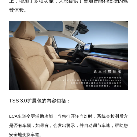
上，增加了多项功能，为您提供了更加智能和便捷的驾
驶体验。
TSS 3.0扩展包的内容包括：
LCA车道变更辅助功能：当您打开转向灯时，系统会检测后方
是否有车辆，如果有，会发出警示，并自动调节车速，帮助您
安全地变换车道。