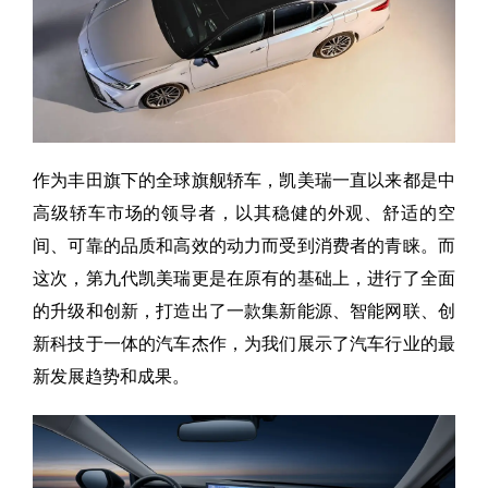
作为丰田旗下的全球旗舰轿车，凯美瑞一直以来都是中
高级轿车市场的领导者，以其稳健的外观、舒适的空
间、可靠的品质和高效的动力而受到消费者的青睐。而
这次，第九代凯美瑞更是在原有的基础上，进行了全面
的升级和创新，打造出了一款集新能源、智能网联、创
新科技于一体的汽车杰作，为我们展示了汽车行业的最
新发展趋势和成果。