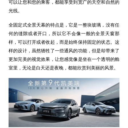
可以让您和您的乘客，都能享受到宽广的天空和自然的
光线。
全固定式全景天幕的特点是，它是一整块玻璃，没有任
何的缝隙或者开口，所以它不会像一般的全景天窗那
样，可以打开或者收起，而是始终保持固定的状态。这
样的设计，虽然牺牲了一些通风的功能，但是却带来了
更加完美的视觉效果，让您感觉像是坐在一个透明的舱
室里，无论是白天还是夜晚，都能欣赏到美丽的风景。