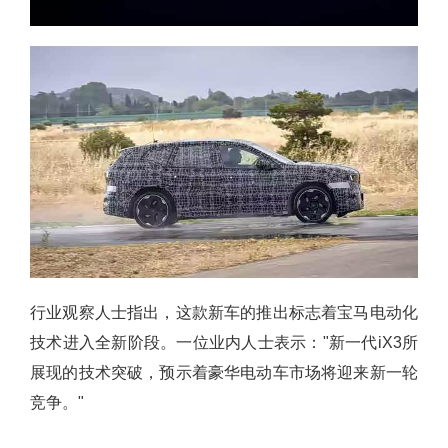
行业观察人士指出，这款新车的推出标志着宝马电动化
技术进入全新阶段。一位业内人士表示："新一代iX3所
展现的技术突破，预示着豪华电动车市场将迎来新一轮
竞争。"