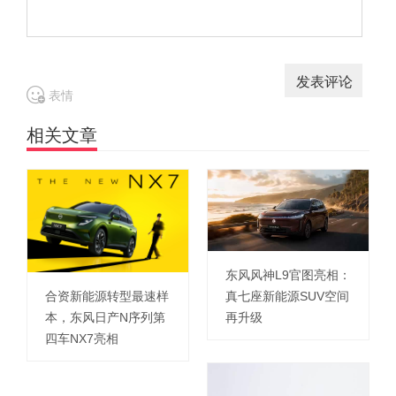
表情
相关文章
东风风神L9官图亮相：
真七座新能源SUV空间
合资新能源转型最速样
再升级
本，东风日产N序列第
四车NX7亮相