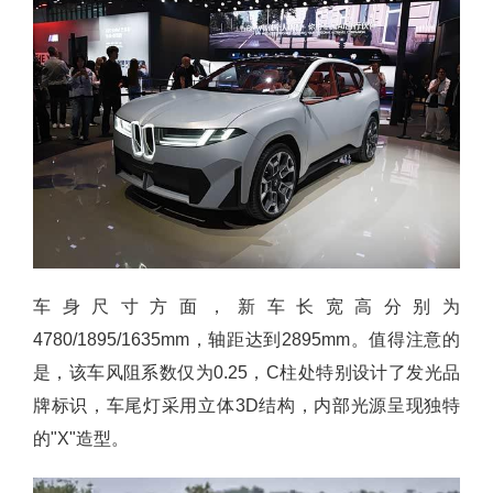
车身尺寸方面，新车长宽高分别为
4780/1895/1635mm，轴距达到2895mm。值得注意的
是，该车风阻系数仅为0.25，C柱处特别设计了发光品
牌标识，车尾灯采用立体3D结构，内部光源呈现独特
的"X"造型。