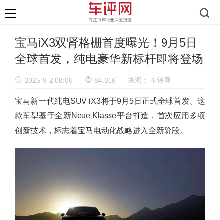
宝马iX3双肾格栅首度曝光！9月5日
全球首发，纯电豪华新标杆即将登场
2025-9-2 08:06
84,816
来源：
车评网
宝马新一代纯电SUV iX3将于9月5日正式全球首发。这
款车型基于全新Neue Klasse平台打造，首次应用多项
创新技术，标志着宝马电动化战略进入全新阶段。