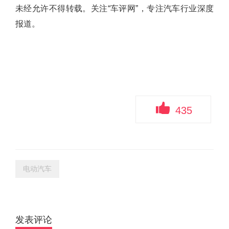
未经允许不得转载。关注“车评网”，专注汽车行业深度
报道。
435
电动汽车
发表评论