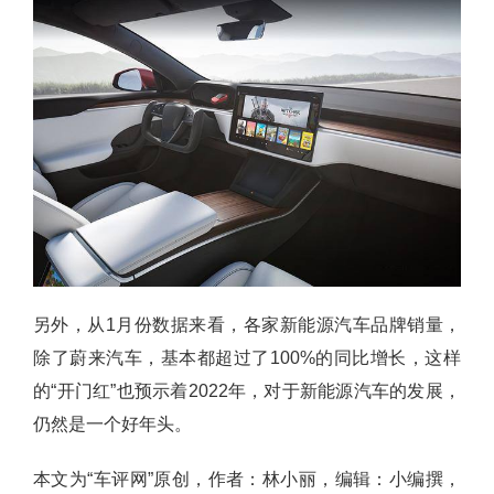
另外，从1月份数据来看，各家新能源汽车品牌销量，
除了蔚来汽车，基本都超过了100%的同比增长，这样
的“开门红”也预示着2022年，对于新能源汽车的发展，
仍然是一个好年头。
本文为“车评网”原创，作者：林小丽，编辑：小编撰，