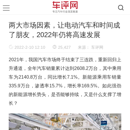
两大市场因素，让电动汽车和时间成
了朋友，2022年仍将高速发展
2022-2-10 12:10
25,427
来源：
车评网
2021年，我国汽车市场终于结束了三连跌，重新回归上
升通道，全年汽车销量累计达到2608.2万台，其中乘用
车为2140.8万台，同比增长7.1%。新能源乘用车销量
335.9万台，渗透率15.7%，增长率169.5%。如此强劲
的新能源增长势头，是否能够持续，又是什么支撑了增
长？