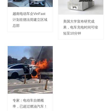
越南电动车企VinFast
计划在德法荷建立区域
美国大学宣布研究成
总部
果，电车充电时间可缩
短至10分钟
专家：电动车自燃概
率，已超过燃油汽车！