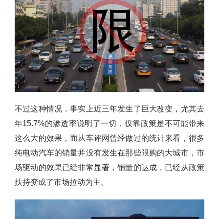
不过这种情况，事实上近三年发生了巨大改变，尤其去
年15.7%的渗透率说明了一切，仅靠政策是不可能带来
这么大的效果，而从车评网曾经做过的统计来看，很多
纯电动汽车的销量并没有发生在那些限购的大城市，市
场驱动的效果已经非常显著，销量的达成，已经从政策
扶持变成了市场拉动为主。