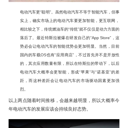
电动汽车更“聪明”。虽然电动汽车不等于智能汽车，但事
实上，确实市场上的电动汽车要更加智能，更互联网，
相比较之下，传统燃油车的“传统”就不仅仅是动力方面的
落后了。最近特斯拉被爆在研发自己的“App Store”，这
势必会让电动汽车的智能优势会更加明显。当然，目前
国内的车载OS也有“应用商店”，不过首先并不是开放性
的，其次应用数量有限，所以在特斯拉的带动下，以后
电动汽车大概率会更智能，形成“苹果”与“诺基亚”的差
距，而这种差距会让电动汽车的市场驱动因素更加强
烈。
以上两点随着时间推移，会越来越明显，所以大概率今
年电动汽车的发展应该会持续良好态势。