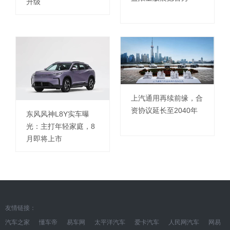
升级
上汽通用再续前缘，合
资协议延长至2040年
东风风神L8Y实车曝
光：主打年轻家庭，8
月即将上市
友情链接：
汽车之家
懂车帝
易车网
太平洋汽车
爱卡汽车
人民网汽车
网易