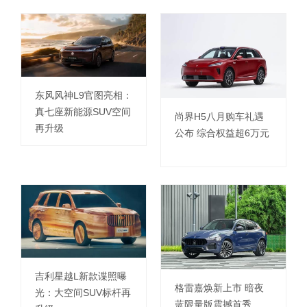
东风风神L9官图亮相：
真七座新能源SUV空间
尚界H5八月购车礼遇
再升级
公布 综合权益超6万元
吉利星越L新款谍照曝
格雷嘉焕新上市 暗夜
光：大空间SUV标杆再
蓝限量版震撼首秀