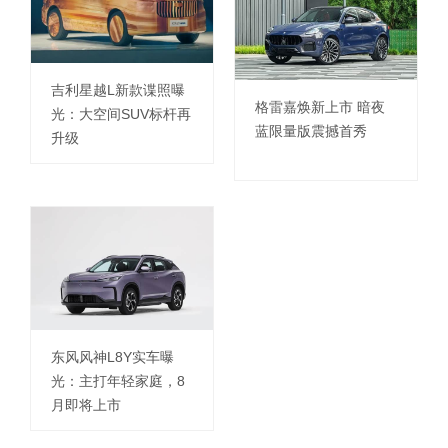
吉利星越L新款谍照曝
格雷嘉焕新上市 暗夜
光：大空间SUV标杆再
蓝限量版震撼首秀
升级
东风风神L8Y实车曝
光：主打年轻家庭，8
月即将上市