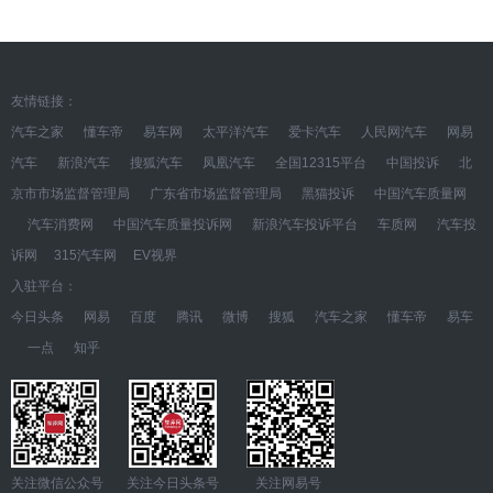
友情链接：
汽车之家
懂车帝
易车网
太平洋汽车
爱卡汽车
人民网汽车
网易
汽车
新浪汽车
搜狐汽车
凤凰汽车
全国12315平台
中国投诉
北
京市市场监督管理局
广东省市场监督管理局
黑猫投诉
中国汽车质量网
汽车消费网
中国汽车质量投诉网
新浪汽车投诉平台
车质网
汽车投
诉网
315汽车网
EV视界
入驻平台：
今日头条
网易
百度
腾讯
微博
搜狐
汽车之家
懂车帝
易车
一点
知乎
关注微信公众号 关注今日头条号 关注网易号