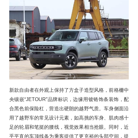
新款自由者在外观上保持了方盒子造型风格，前格栅中
央镶嵌“JETOUR”品牌标识，边缘用镀铬饰条装饰，配
合黑色前保险杠，营造出硬朗的越野气质。车身侧面沿
用了越野车的常见设计元素，如高挑的车身、肌肉感十
足的轮眉和笔挺的腰线，视觉效果相当抢眼。同时，近
乎平直的车顶线条为乘客提供了更充裕的头部空间，提