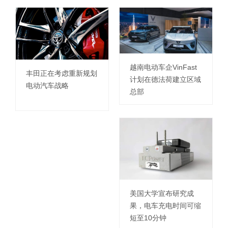
越南电动车企VinFast
丰田正在考虑重新规划
计划在德法荷建立区域
电动汽车战略
总部
美国大学宣布研究成
果，电车充电时间可缩
短至10分钟