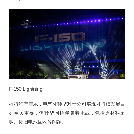
F-150 Lightning
福特汽车表示，电气化转型对于公司实现可持续发展目
标至关重要，但转型同样伴随着挑战，包括原材料采
购、废旧电池回收等问题。