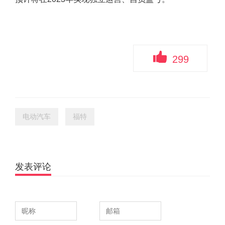
299
电动汽车
福特
发表评论