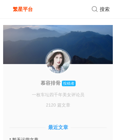
繁星平台
搜索
慕容排骨
投稿者
一枚车坛四千年美女评论员
2120 篇文章
最近文章
* 暂无运营文章