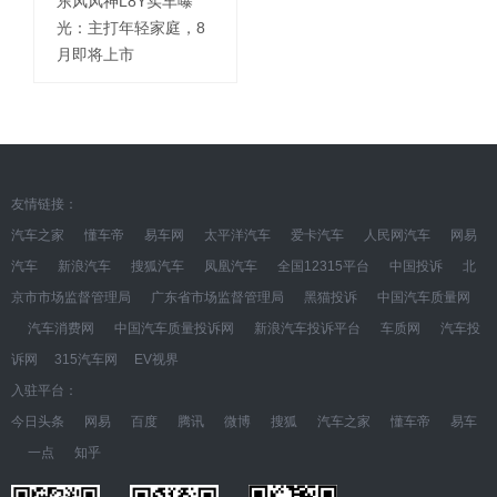
东风风神L8Y实车曝
光：主打年轻家庭，8
月即将上市
友情链接：
汽车之家
懂车帝
易车网
太平洋汽车
爱卡汽车
人民网汽车
网易
汽车
新浪汽车
搜狐汽车
凤凰汽车
全国12315平台
中国投诉
北
京市市场监督管理局
广东省市场监督管理局
黑猫投诉
中国汽车质量网
汽车消费网
中国汽车质量投诉网
新浪汽车投诉平台
车质网
汽车投
诉网
315汽车网
EV视界
入驻平台：
今日头条
网易
百度
腾讯
微博
搜狐
汽车之家
懂车帝
易车
一点
知乎