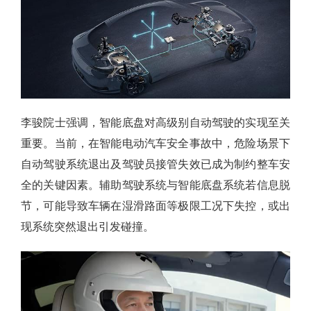
李骏院士强调，智能底盘对高级别自动驾驶的实现至关
重要。当前，在智能电动汽车安全事故中，危险场景下
自动驾驶系统退出及驾驶员接管失效已成为制约整车安
全的关键因素。辅助驾驶系统与智能底盘系统若信息脱
节，可能导致车辆在湿滑路面等极限工况下失控，或出
现系统突然退出引发碰撞。