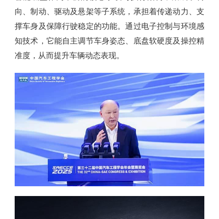
向、制动、驱动及悬架等子系统，承担着传递动力、支
撑车身及保障行驶稳定的功能。通过电子控制与环境感
知技术，它能自主调节车身姿态、底盘软硬度及操控精
准度，从而提升车辆动态表现。