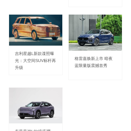
吉利星越L新款谍照曝
格雷嘉焕新上市 暗夜
光：大空间SUV标杆再
蓝限量版震撼首秀
升级