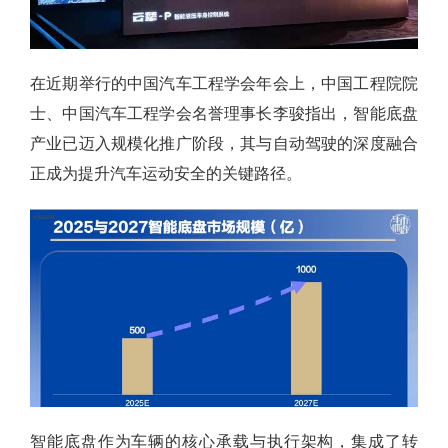
在近期举行的中国汽车工程学会年会上，中国工程院院
士、中国汽车工程学会名誉理事长李骏指出，智能底盘
产业已迈入规模化推广阶段，其与自动驾驶的深度融合
正成为提升汽车运动安全的关键路径。
智能底盘作为车辆的核心承载与执行架构，集成了转