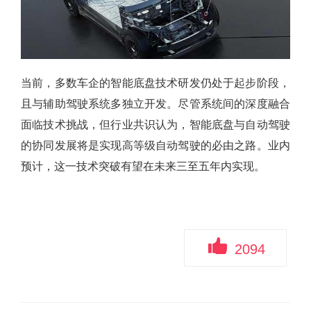
当前，多数车企的智能底盘技术研发仍处于起步阶段，
且与辅助驾驶系统多独立开发。尽管系统间的深度融合
面临技术挑战，但行业共识认为，智能底盘与自动驾驶
的协同发展将是实现高等级自动驾驶的必由之路。业内
预计，这一技术突破有望在未来三至五年内实现。
2094