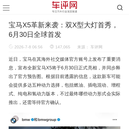
宝马X5革新来袭：双X型大灯首秀，
6月30日全球首发
2026-7-8 06:56
147,065
来源：
车评网
近日，宝马在其海外社交媒体官方账号上发布了重要消
息，宣布全新宝马X5将于6月30日正式亮相，并同步释
出了官方预告图。根据目前透露的信息，这款新车可能
会提供多达五种动力选择，包括燃油、插电混动、增程
式、纯电和氢动力版本，不过最终哪些动力形式会实际
推出，还需等待官方确认。