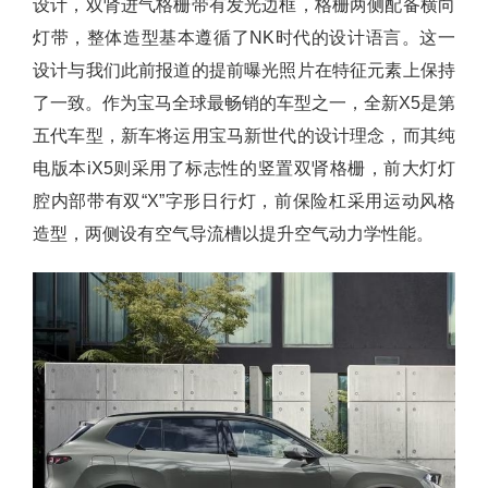
设计，双肾进气格栅带有发光边框，格栅两侧配备横向
灯带，整体造型基本遵循了NK时代的设计语言。这一
设计与我们此前报道的提前曝光照片在特征元素上保持
了一致。作为宝马全球最畅销的车型之一，全新X5是第
五代车型，新车将运用宝马新世代的设计理念，而其纯
电版本iX5则采用了标志性的竖置双肾格栅，前大灯灯
腔内部带有双“X”字形日行灯，前保险杠采用运动风格
造型，两侧设有空气导流槽以提升空气动力学性能。