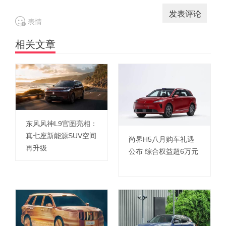
表情
相关文章
东风风神L9官图亮相：
真七座新能源SUV空间
尚界H5八月购车礼遇
再升级
公布 综合权益超6万元