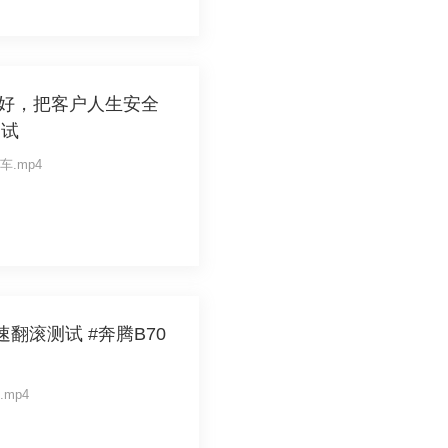
好，把客户人生安全
测试
嘴聊车.mp4
翻滚测试 #奔腾B70
车.mp4