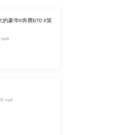
豪华#奔腾b70 #第
探.mp4
哥聊车.mp4