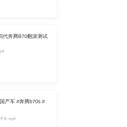
四代奔腾B70翻滚测试
mp4
产车 #奔腾b70s #
哥二手车.mp4