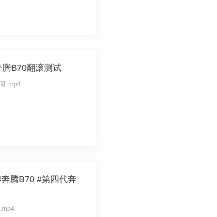
奔腾B70翻滚测试
问韦哥.mp4
腾B70 #第四代奔
车.mp4