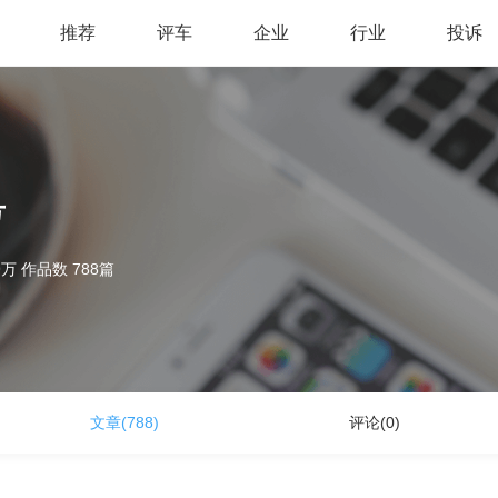
推荐
评车
企业
行业
投诉
号
9万 作品数 788篇
文章(788)
评论(0)