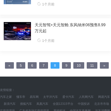
1个月前
天元智驾+天元智舱 东风纳米06预售8.99
万元起
1个月前
«
5
6
7
8
9
10
11
»
友情链接：
汽车之家
懂车帝
易车网
太平洋汽车
爱卡汽车
人民网汽车
网易汽车
新浪汽车
搜狐汽车
凤凰汽车
全国12315平台
中国投诉
北京市市场
监督管理局
广东省市场监督管理局
黑猫投诉
中国汽车质量网
汽车消费网