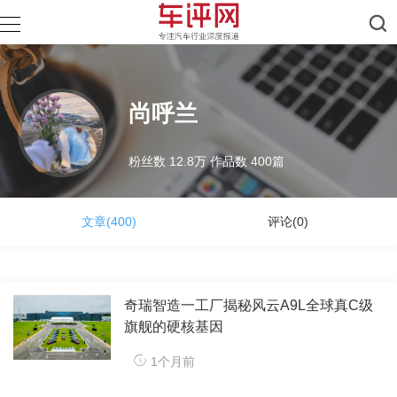
尚呼兰
粉丝数 12.8万 作品数 400篇
文章(400)
评论(0)
奇瑞智造一工厂揭秘风云A9L全球真C级
旗舰的硬核基因​
1个月前