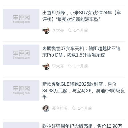
出道即巅峰，小米SU7荣获2024年【车
评榜】“最受欢迎新能源车型”
李大齐
1个月前
奔腾悦意07实车亮相：轴距超越比亚迪
宋Pro DM，搭载1.5升插混系统
李大齐
1个月前
新款奔驰GLE轿跑2025款到店，售价
84.38万元起，与宝马X6、奥迪Q8同级竞
争
慕容排骨
1个月前
欧拉好猫周年纪念版亮相，售价12.98万