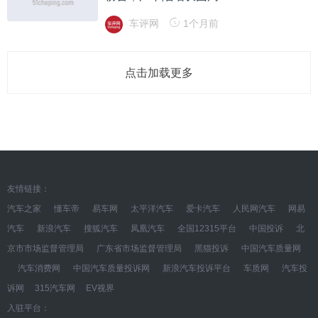
车评网
1个月前
点击加载更多
友情链接：
汽车之家
懂车帝
易车网
太平洋汽车
爱卡汽车
人民网汽车
网易
汽车
新浪汽车
搜狐汽车
凤凰汽车
全国12315平台
中国投诉
北
京市市场监督管理局
广东省市场监督管理局
黑猫投诉
中国汽车质量网
汽车消费网
中国汽车质量投诉网
新浪汽车投诉平台
车质网
汽车投
诉网
315汽车网
EV视界
入驻平台：