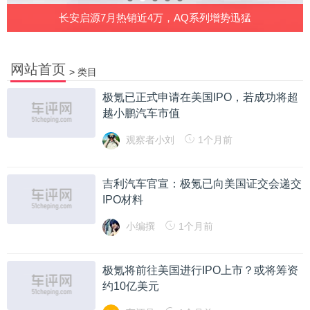
5万起
长安启源7月热销近4万，AQ系列增势迅猛
网站首页
>
类目
极氪已正式申请在美国IPO，若成功将超
越小鹏汽车市值
观察者小刘
1个月前
吉利汽车官宣：极氪已向美国证交会递交
IPO材料
小编撰
1个月前
极氪将前往美国进行IPO上市？或将筹资
约10亿美元