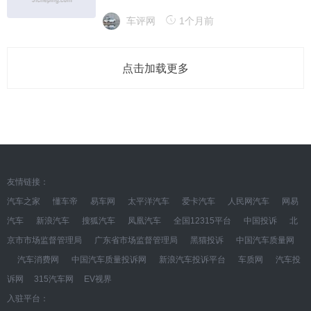
车评网
1个月前
点击加载更多
友情链接：
汽车之家
懂车帝
易车网
太平洋汽车
爱卡汽车
人民网汽车
网易
汽车
新浪汽车
搜狐汽车
凤凰汽车
全国12315平台
中国投诉
北
京市市场监督管理局
广东省市场监督管理局
黑猫投诉
中国汽车质量网
汽车消费网
中国汽车质量投诉网
新浪汽车投诉平台
车质网
汽车投
诉网
315汽车网
EV视界
入驻平台：