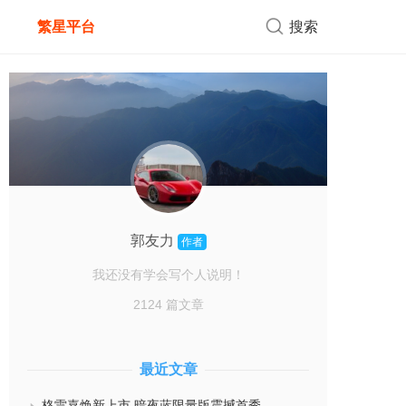
繁星平台
搜索
郭友力
作者
我还没有学会写个人说明！
2124 篇文章
最近文章
格雷嘉焕新上市 暗夜蓝限量版震撼首秀