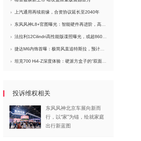
上汽通用再续前缘，合资协议延长至2040年
东风风神L8+官图曝光：智能硬件再进阶，高阶辅助驾驶成核心卖点
法拉利12Cilindri高性能版谍照曝光，或超860马力/手动挡回归
捷达M6内饰首曝：极简风直追特斯拉，预计下半年上市
坦克700 Hi4-Z深度体验：硬派方盒子的“双面人生”新解
投诉维权相关
东风风神北京车展向新而
行，以“家”为锚，绘就家庭
出行新蓝图