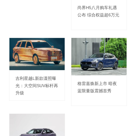
尚界H5八月购车礼遇
公布 综合权益超6万元
吉利星越L新款谍照曝
格雷嘉焕新上市 暗夜
光：大空间SUV标杆再
蓝限量版震撼首秀
升级