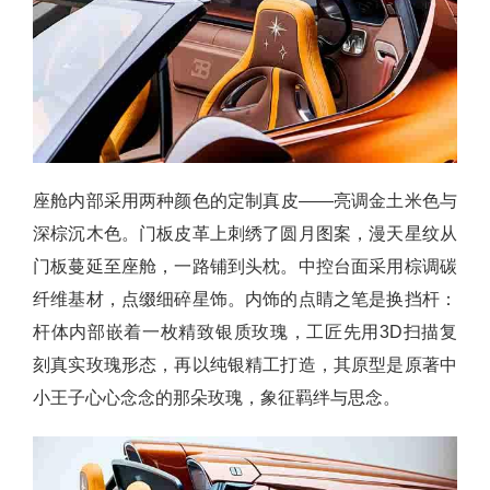
座舱内部采用两种颜色的定制真皮——亮调金土米色与
深棕沉木色。门板皮革上刺绣了圆月图案，漫天星纹从
门板蔓延至座舱，一路铺到头枕。中控台面采用棕调碳
纤维基材，点缀细碎星饰。内饰的点睛之笔是换挡杆：
杆体内部嵌着一枚精致银质玫瑰，工匠先用3D扫描复
刻真实玫瑰形态，再以纯银精工打造，其原型是原著中
小王子心心念念的那朵玫瑰，象征羁绊与思念。