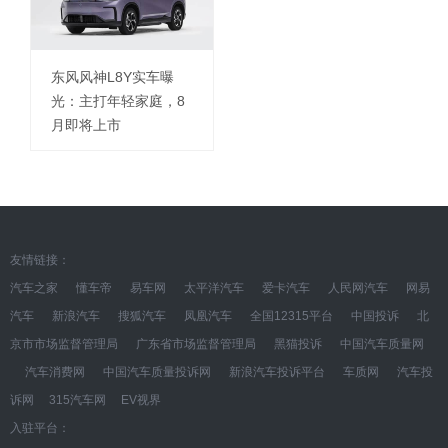
东风风神L8Y实车曝
光：主打年轻家庭，8
月即将上市
友情链接：
汽车之家
懂车帝
易车网
太平洋汽车
爱卡汽车
人民网汽车
网易
汽车
新浪汽车
搜狐汽车
凤凰汽车
全国12315平台
中国投诉
北
京市市场监督管理局
广东省市场监督管理局
黑猫投诉
中国汽车质量网
汽车消费网
中国汽车质量投诉网
新浪汽车投诉平台
车质网
汽车投
诉网
315汽车网
EV视界
入驻平台：