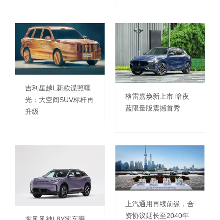
吉利星越L新款谍照曝
格雷嘉焕新上市 暗夜
光：大空间SUV标杆再
蓝限量版震撼首秀
升级
上汽通用再续前缘，合
资协议延长至2040年
东风风神L8Y实车曝