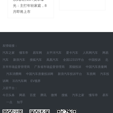
光：主打年轻家庭，8
月即将上市
友情链接：
汽车之家
懂车帝
易车网
太平洋汽车
爱卡汽车
人民网汽车
网易
汽车
新浪汽车
搜狐汽车
凤凰汽车
全国12315平台
中国投诉
北
京市市场监督管理局
广东省市场监督管理局
黑猫投诉
中国汽车质量网
汽车消费网
中国汽车质量投诉网
新浪汽车投诉平台
车质网
汽车投
诉网
315汽车网
EV视界
入驻平台：
今日头条
网易
百度
腾讯
微博
搜狐
汽车之家
懂车帝
易车
一点
知乎