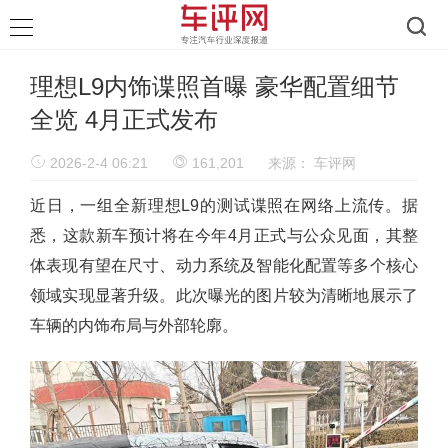
理想L9内饰谍照首曝 豪华配置细节
全览 4月正式发布
2026-2-4 06:21
161,201
来源：
车评网
近日，一组全新理想L9的测试谍照在网络上流传。据
悉，这款新车预计将在今年4月正式与公众见面，其整
体表现有望在尺寸、动力系统及智能化配置等多个核心
领域实现显著升级。此次曝光的图片较为清晰地展示了
车辆的内饰布局与外部轮廓。