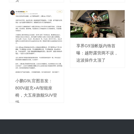
点
享界G9顶帐版内饰首
曝：越野露营两不误，
这波操作太顶了
小鹏G9L官图首发：
800V超充+AI智能座
椅，大五座旗舰SUV登
场