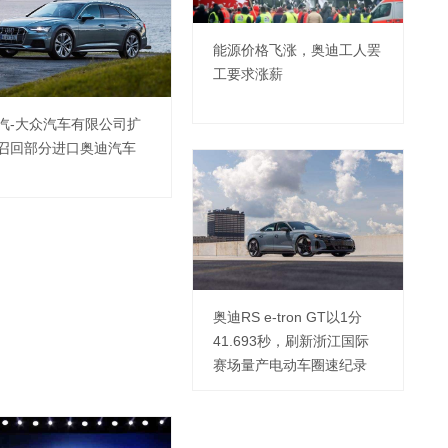
能源价格飞涨，奥迪工人罢
工要求涨薪
汽-大众汽车有限公司扩
召回部分进口奥迪汽车
奥迪RS e-tron GT以1分
41.693秒，刷新浙江国际
赛场量产电动车圈速纪录