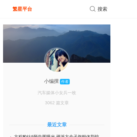
繁星平台
搜索
小编撰
作者
汽车媒体小女兵一枚
3062 篇文章
最近文章
方程豹钛9预告图曝光 硬派方盒子旗舰体型惊人 预计下半年首发