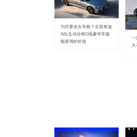
为何要坐头等舱？全新奥迪
A8L生动诠释D级豪华车旗
一
舰座驾的价值
大