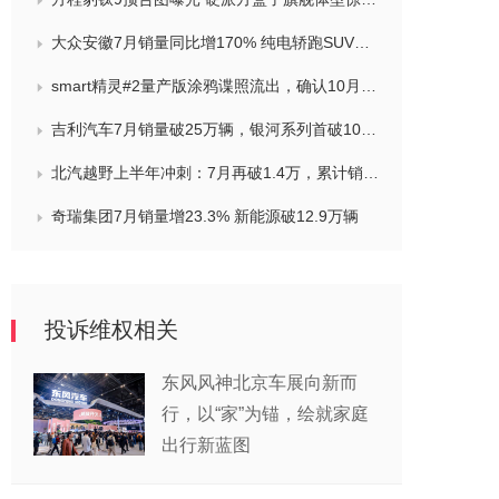
大众安徽7月销量同比增170% 纯电轿跑SUV与众09下半年登场
smart精灵#2量产版涂鸦谍照流出，确认10月巴黎车展首秀
吉利汽车7月销量破25万辆，银河系列首破10万创新高
北汽越野上半年冲刺：7月再破1.4万，累计销量领跑硬派市场
奇瑞集团7月销量增23.3% 新能源破12.9万辆
投诉维权相关
东风风神北京车展向新而
行，以“家”为锚，绘就家庭
出行新蓝图