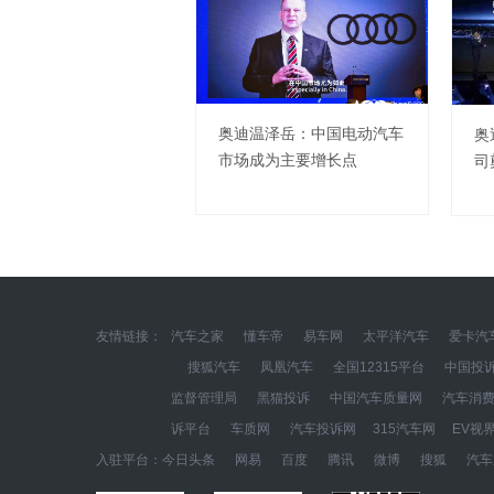
奥迪温泽岳：中国电动汽车
奥
市场成为主要增长点
司
友情链接：
汽车之家
懂车帝
易车网
太平洋汽车
爱卡汽
搜狐汽车
凤凰汽车
全国12315平台
中国投
监督管理局
黑猫投诉
中国汽车质量网
汽车消
诉平台
车质网
汽车投诉网
315汽车网
EV视
入驻平台：
今日头条
网易
百度
腾讯
微博
搜狐
汽车