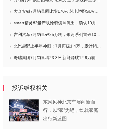
大众安徽7月销量同比增170% 纯电轿跑SUV与众09下半年登场
smart精灵#2量产版涂鸦谍照流出，确认10月巴黎车展首秀
吉利汽车7月销量破25万辆，银河系列首破10万创新高
北汽越野上半年冲刺：7月再破1.4万，累计销量领跑硬派市场
奇瑞集团7月销量增23.3% 新能源破12.9万辆
投诉维权相关
东风风神北京车展向新而
行，以“家”为锚，绘就家庭
出行新蓝图