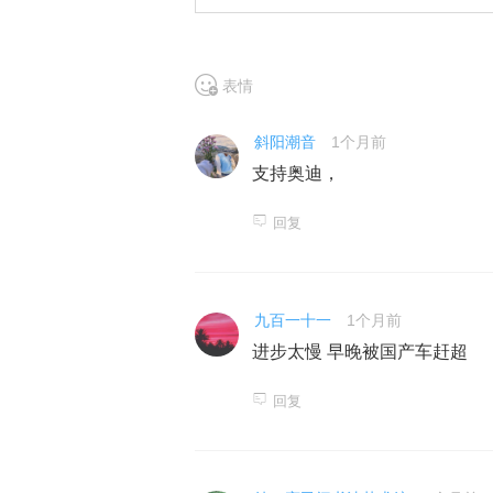
表情
斜阳潮音
1个月前
支持奥迪，
回复
九百一十一
1个月前
进步太慢 早晚被国产车赶超
回复