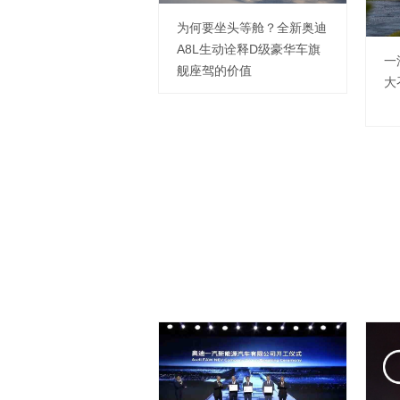
为何要坐头等舱？全新奥迪
A8L生动诠释D级豪华车旗
一
舰座驾的价值
大