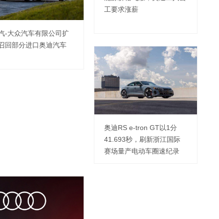
工要求涨薪
汽-大众汽车有限公司扩
召回部分进口奥迪汽车
奥迪RS e-tron GT以1分
41.693秒，刷新浙江国际
赛场量产电动车圈速纪录