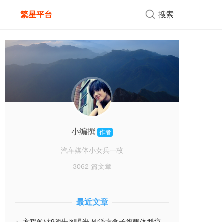
繁星平台
搜索
小编撰
作者
汽车媒体小女兵一枚
3062 篇文章
最近文章
方程豹钛9预告图曝光 硬派方盒子旗舰体型惊人 预计下半年首发