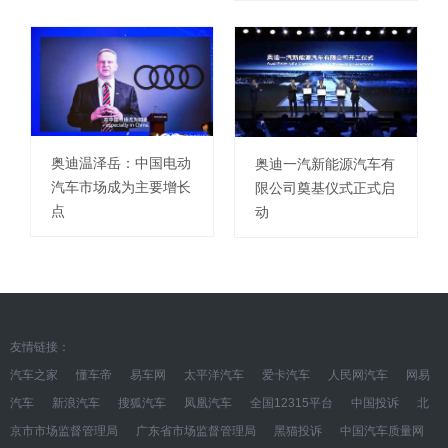
奥迪温泽岳：中国电动
奥迪一汽新能源汽车有
汽车市场成为主要增长
限公司奠基仪式正式启
点
动
友情链接：
汽车之家
懂车帝
易车网
太平洋汽车
爱卡汽车
人民网汽车
网易
汽车
新浪汽车
搜狐汽车
凤凰汽车
全国12315平台
中国投诉
北
京市市场监督管理局
广东省市场监督管理局
黑猫投诉
中国汽车质量网