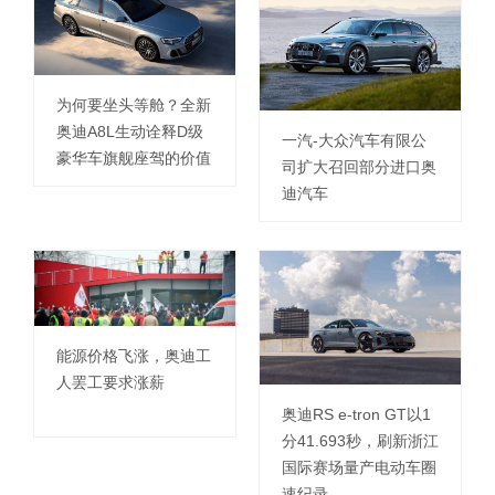
为何要坐头等舱？全新
奥迪A8L生动诠释D级
一汽-大众汽车有限公
豪华车旗舰座驾的价值
司扩大召回部分进口奥
迪汽车
能源价格飞涨，奥迪工
人罢工要求涨薪
奥迪RS e-tron GT以1
分41.693秒，刷新浙江
国际赛场量产电动车圈
速纪录