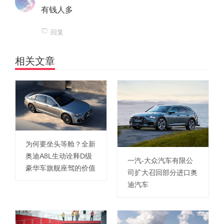
有钱人多
回复
相关文章
为何要坐头等舱？全新
奥迪A8L生动诠释D级
一汽-大众汽车有限公
豪华车旗舰座驾的价值
司扩大召回部分进口奥
迪汽车