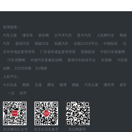
友情链接：
汽车之家
懂车帝
易车网
太平洋汽车
爱卡汽车
人民网汽车
网易
汽车
新浪汽车
搜狐汽车
凤凰汽车
全国12315平台
中国投诉
北
京市市场监督管理局
广东省市场监督管理局
黑猫投诉
中国汽车质量网
汽车消费网
中国汽车质量投诉网
新浪汽车投诉平台
车质网
汽车投
诉网
315汽车网
EV视界
入驻平台：
今日头条
网易
百度
腾讯
微博
搜狐
汽车之家
懂车帝
易车
一点
知乎
关注微信公众号 关注今日头条号 关注网易号