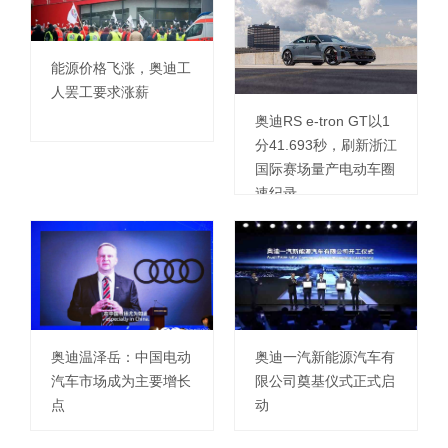
能源价格飞涨，奥迪工
人罢工要求涨薪
奥迪RS e-tron GT以1
分41.693秒，刷新浙江
国际赛场量产电动车圈
速纪录
奥迪温泽岳：中国电动
奥迪一汽新能源汽车有
汽车市场成为主要增长
限公司奠基仪式正式启
点
动