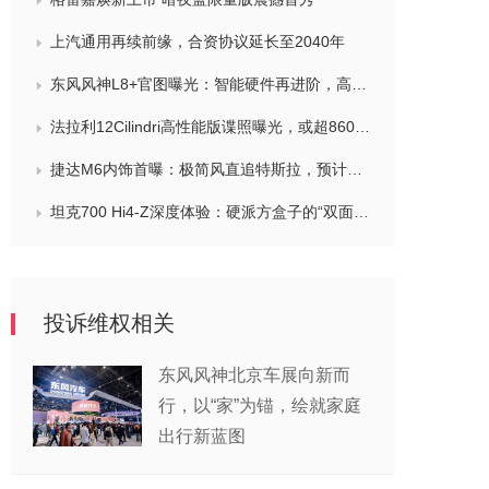
上汽通用再续前缘，合资协议延长至2040年
东风风神L8+官图曝光：智能硬件再进阶，高阶辅助驾驶成核心卖点
法拉利12Cilindri高性能版谍照曝光，或超860马力/手动挡回归
捷达M6内饰首曝：极简风直追特斯拉，预计下半年上市
坦克700 Hi4-Z深度体验：硬派方盒子的“双面人生”新解
投诉维权相关
东风风神北京车展向新而
行，以“家”为锚，绘就家庭
出行新蓝图