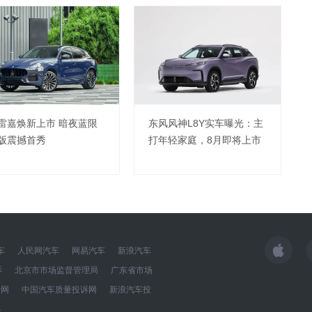
雷嘉焕新上市 暗夜蓝限
东风风神L8Y实车曝光：主
版震撼首秀
打年轻家庭，8月即将上市
车
人民网汽车
网易汽车
新浪汽车
诉
北京市市场监督管理局
广东省市场
费网
中国汽车质量投诉网
新浪汽车投
界