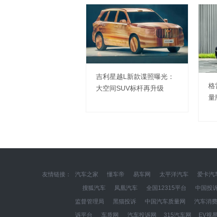
吉利星越L新款谍照曝光：
格
大空间SUV标杆再升级
量
友情链接：
汽车之家
懂车帝
易车网
太平洋汽车
爱卡汽
搜狐汽车
凤凰汽车
全国12315平台
中国投
监督管理局
黑猫投诉
中国汽车质量网
汽车消
诉平台
车质网
汽车投诉网
315汽车网
EV视