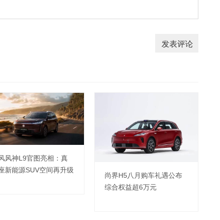
风风神L9官图亮相：真
座新能源SUV空间再升级
尚界H5八月购车礼遇公布
综合权益超6万元