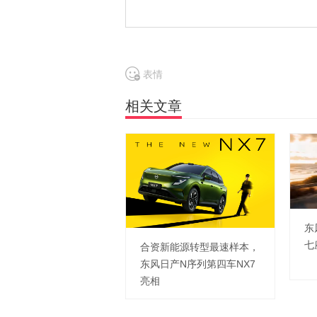
表情
相关文章
东
七
合资新能源转型最速样本，
东风日产N序列第四车NX7
亮相