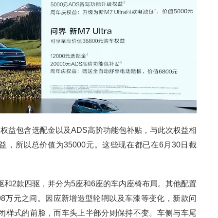
权益包含选配金以及ADS高阶功能包补贴，与此次权益相
益，所以总价值为35000元。这些现在都已在6月30日截
驱和2款四驱，并分为5座和6座的车内座椅布局。其他配置
32.98万元之间。因应新增造型轮辋以及车漆等变化，新款问
封闭样式的前脸，而车头上半部分则保持不变。车侧与车尾