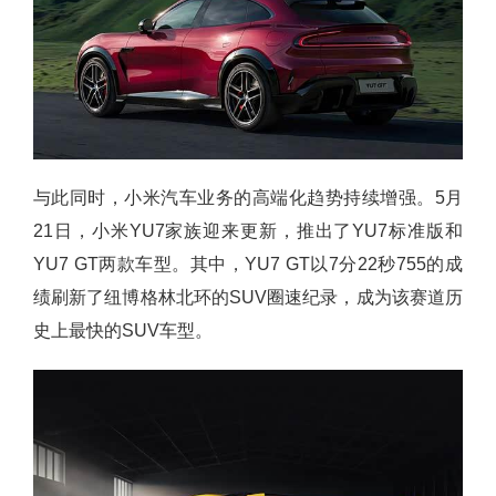
与此同时，小米汽车业务的高端化趋势持续增强。5月
21日，小米YU7家族迎来更新，推出了YU7标准版和
YU7 GT两款车型。其中，YU7 GT以7分22秒755的成
绩刷新了纽博格林北环的SUV圈速纪录，成为该赛道历
史上最快的SUV车型。