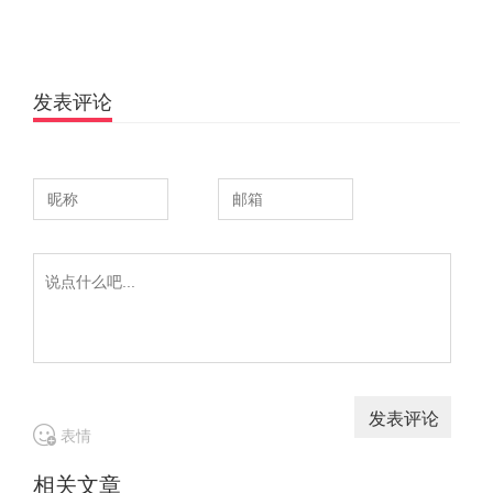
发表评论
表情
相关文章