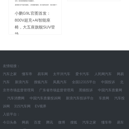
小鹏G9L官图首发：
800V超充+AI智能座
椅，大五座旗舰SUV登
场
友情链接：
汽车之家
懂车帝
易车网
太平洋汽车
爱卡汽车
人民网汽车
网易
汽车
新浪汽车
搜狐汽车
凤凰汽车
全国12315平台
中国投诉
北
京市市场监督管理局
广东省市场监督管理局
黑猫投诉
中国汽车质量网
汽车消费网
中国汽车质量投诉网
新浪汽车投诉平台
车质网
汽车投
诉网
315汽车网
EV视界
入驻平台：
今日头条
网易
百度
腾讯
微博
搜狐
汽车之家
懂车帝
易车