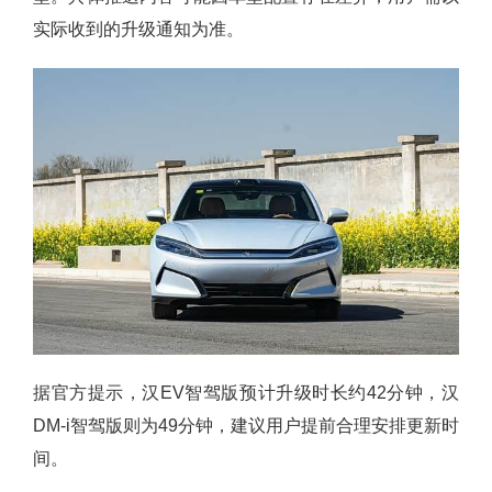
实际收到的升级通知为准。
据官方提示，汉EV智驾版预计升级时长约42分钟，汉
DM-i智驾版则为49分钟，建议用户提前合理安排更新时
间。