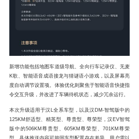
新增功能包括地图车道级导航、全向行车记录仪、无麦
K歌、智能语音成语接龙与猜谜语小游戏，以及屏幕亮
度自动调节设置项。体验优化则聚焦于智能语音快捷指
令交互升级，并改进了车辆待机状态，减少冗余运行。
本次升级适用于汉L全系车型，以及汉DM-智驾版中的
125KM舒适型、精英型、尊贵型、尊荣型，汉EV智驾
版中的506KM尊贵型、605KM尊荣型、701KM尊荣
型。具体推送内容可能因车型配置存在差异，用户需以