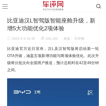
比亚迪汉L智驾版智能座舱升级，新
增5大功能优化2项体验
2025-9-4 10:35
105,184
来源：
车评网
比亚迪官方近日宣布，汉L及汉智驾版将启动新一轮
OTA升级，涵盖五项新增功能与两项体验优化。此次升
级将分批次向全国用户推送，预计总耗时在42至49分钟
之间。