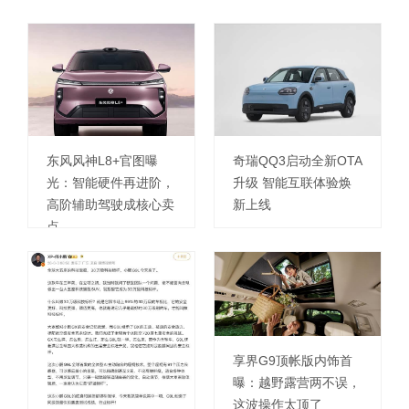
东风风神L8+官图曝
奇瑞QQ3启动全新OTA
光：智能硬件再进阶，
升级 智能互联体验焕
高阶辅助驾驶成核心卖
新上线
点
享界G9顶帐版内饰首
曝：越野露营两不误，
这波操作太顶了